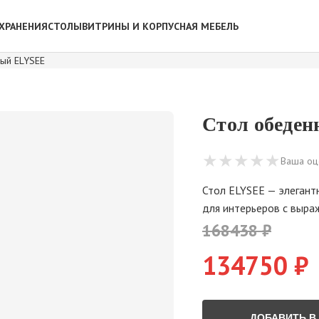
ХРАНЕНИЯ
СТОЛЫ
ВИТРИНЫ И КОРПУСНАЯ МЕБЕЛЬ
ый ELYSEE
Стол обеде
★
★
★
★
★
Ваша оц
Стол ELYSEE — элегант
для интерьеров с выра
168438 ₽
134750 ₽
ДОБАВИТЬ В