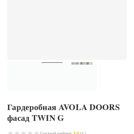
Гардеробная AVOLA DOORS
фасад TWIN G
★
★
★
★
★
Средний рейтинг:
5,0
(1 )