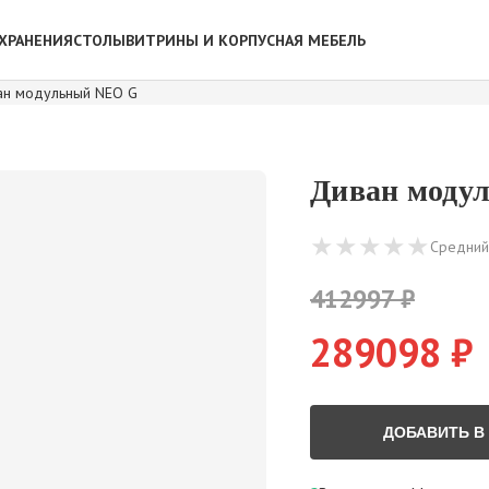
ХРАНЕНИЯ
СТОЛЫ
ВИТРИНЫ И КОРПУСНАЯ МЕБЕЛЬ
ан модульный NEO G
Диван моду
★
★
★
★
★
Средний
412997 ₽
289098 ₽
ДОБАВИТЬ В