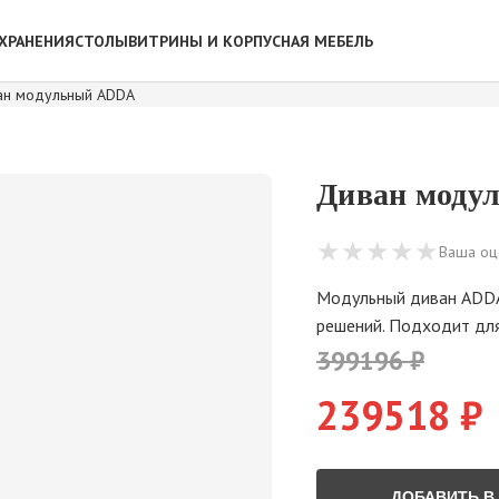
ХРАНЕНИЯ
СТОЛЫ
ВИТРИНЫ И КОРПУСНАЯ МЕБЕЛЬ
ан модульный ADDA
Диван моду
★
★
★
★
★
Ваша оц
Модульный диван ADDA 
решений. Подходит для
399196 ₽
239518 ₽
ДОБАВИТЬ В