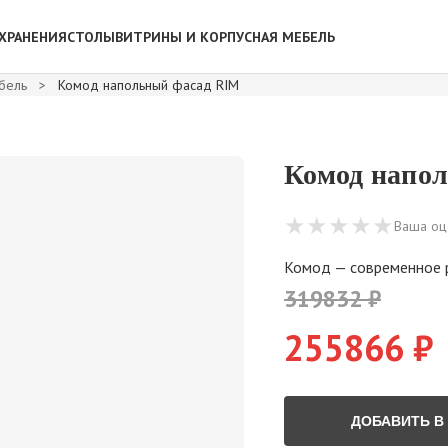
ХРАНЕНИЯ
СТОЛЫ
ВИТРИНЫ И КОРПУСНАЯ МЕБЕЛЬ
бель
>
Комод напольный фасад RIM
Комод напо
★
★
★
★
★
Ваша оц
Комод — современное р
319832 ₽
255866 ₽
ДОБАВИТЬ В