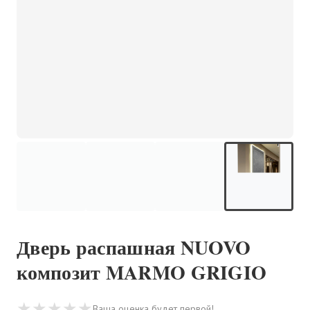
Дверь распашная NUOVO
композит MARMO GRIGIO
★
★
★
★
★
Ваша оценка будет первой!